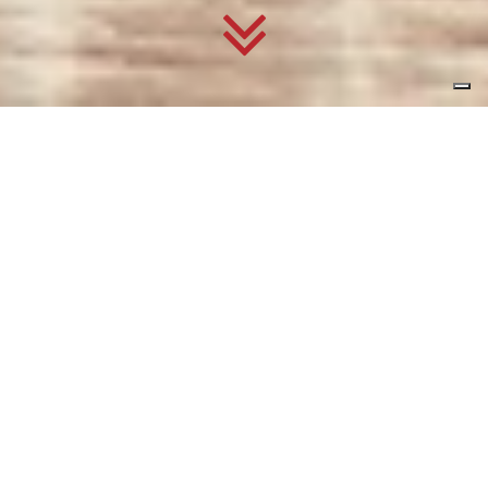
LA VENTILAZIONE MECCANICA
PER LE SCUOLE
DALLA QUALITA’
AL COMFORT
Il problema della scarsa qualità dell’aria degli edifici
scolastici era ben noto già prima dell’epidemia Covid-19.
Già nel 1858 uno scienziato tedesco di nome Dr. Max Von
Pettenkofer, aveva individuato come concentrazioni di
CO2 superiori a 1000 ppm in una classe scolastica