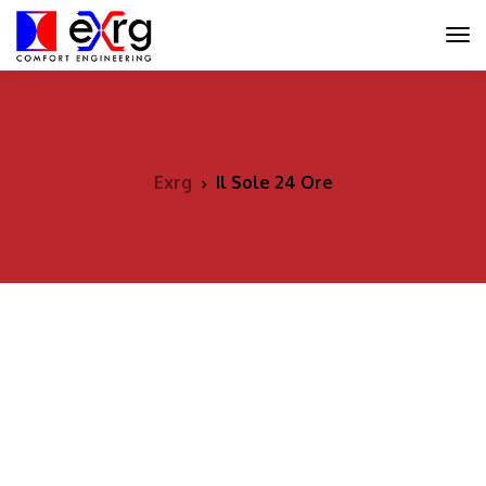
Exrg
Il Sole 24 Ore