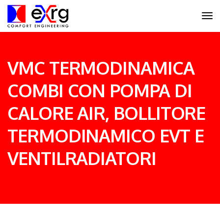
VMC TERMODINAMICA
COMBI CON POMPA DI
CALORE AIR, BOLLITORE
TERMODINAMICO EVT E
VENTILRADIATORI