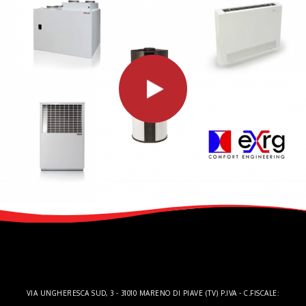
VIA UNGHERESCA SUD, 3 - 31010 MARENO DI PIAVE (TV) P.IVA - C.FISCALE: