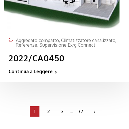
Aggregato compatto
,
Climatizzatore canalizzato
,
Referenze
,
Supervisione Exrg Connect
2022/CA0450
Continua a Leggere
1
2
3
...
77